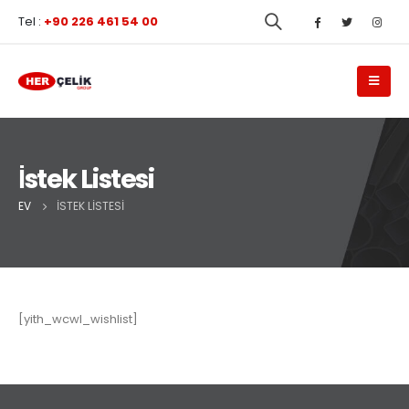
Tel :
+90 226 461 54 00
İstek Listesi
EV
İSTEK LISTESI
[yith_wcwl_wishlist]