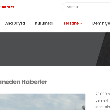
k.com.tr
Ana Sayfa
Kurumsal
Tersane
Demir Çel
aneden Haberler
23.000 m
yemekhan
idari b