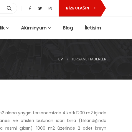
BİZE ULAŞIN
ik
Alüminyum
Blog
İletişim
EV
TERSANE HABERLER
2 alana yaygın tersanemizde 4 katlı 1200 m2 içinde
esi ve ofisleri bulunan idari bina (tıklandığında
ina resmi çıksın), 1000 m2 üzerinde 2 adet kreyn