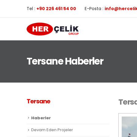
Tel :
+90 226 461 54 00
E-Posta :
info@herceli
Tersane Haberler
Ters
Tersane
Haberler
Devam Eden Projeler