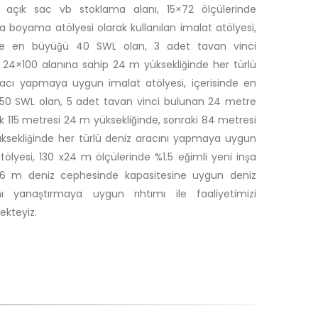
 açık sac vb stoklama alanı, 15×72 ölçülerinde
boyama atölyesi olarak kullanılan imalat atölyesi,
nde en büyüğü 40 SWL olan, 3 adet tavan vinci
24×100 alanına sahip 24 m yüksekliğinde her türlü
racı yapmaya uygun imalat atölyesi, içerisinde en
50 SWL olan, 5 adet tavan vinci bulunan 24 metre
lk 115 metresi 24 m yüksekliğinde, sonraki 84 metresi
ksekliğinde her türlü deniz aracını yapmaya uygun
tölyesi, 130 x24 m ölçülerinde %1.5 eğimli yeni inşa
 66 m deniz cephesinde kapasitesine uygun deniz
ını yanaştırmaya uygun rıhtımı ile faaliyetimizi
ekteyiz.