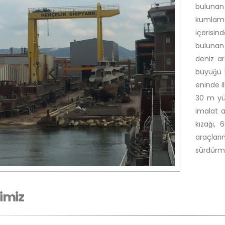
bulunan
kumlama 
içerisi
bulunan 
deniz a
büyüğü 
eninde i
30 m yü
imalat a
kızağı,
araçlar
sürdürm
imiz